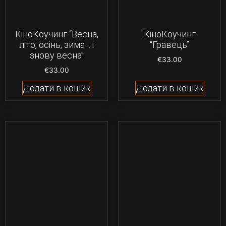
КіноКоучинг “Весна,
КіноКоучинг
літо, осінь, зима… і
“Гравець”
знову весна”
€
33.00
€
33.00
Додати в кошик
Додати в кошик