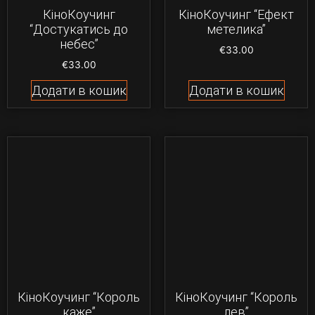
КіноКоучинг
КіноКоучинг “Ефект
“Достукатись до
метелика”
небес”
€
33.00
€
33.00
Додати в кошик
Додати в кошик
КіноКоучинг “Король
КіноКоучинг “Король
каже”
лев”