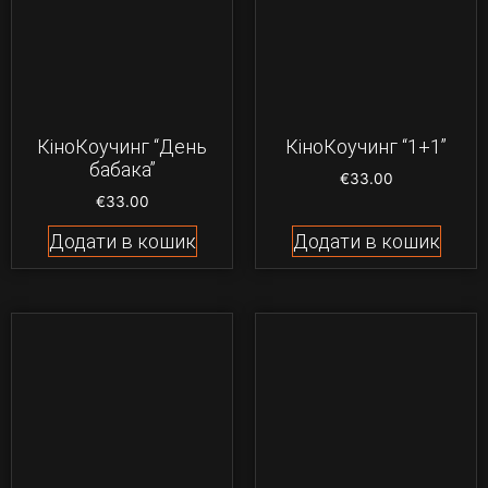
КіноКоучинг “День
КіноКоучинг “1+1”
бабака”
€
33.00
€
33.00
Додати в кошик
Додати в кошик