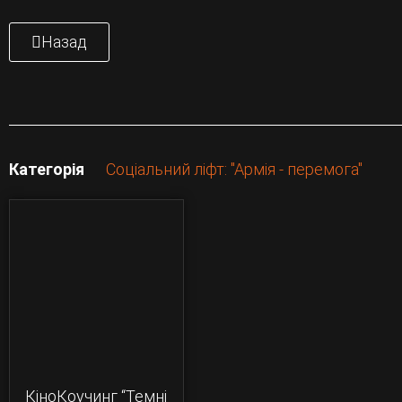
Назад
Категорія
Соціальний ліфт: "Армія - перемога"
КіноКоучинг “Темні