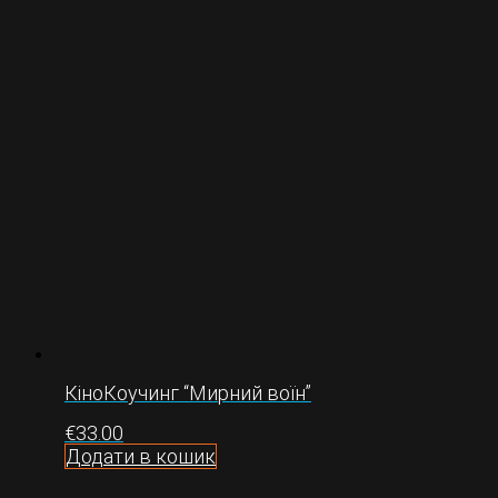
КіноКоучинг “Мирний воїн”
€
33.00
Додати в кошик