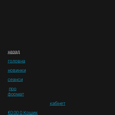
назад
головна
новинки
сеанси
про
формат
кабінет
€
0.00
0
Кошик