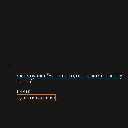
КіноКоучинг “Весна, літо, осінь, зима… і знову
весна”
€
33.00
Додати в кошик