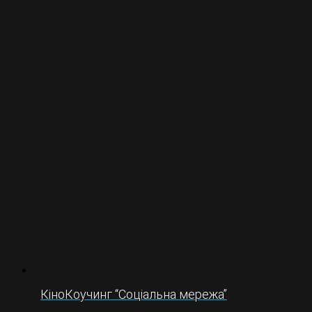
КіноКоучинг “Соціальна мережа”