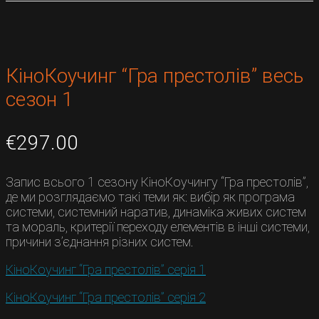
КіноКоучинг “Гра престолів” весь
сезон 1
€
297.00
Запис всього 1 сезону КіноКоучингу “Гра престолів”,
де ми розглядаємо такі теми як: вибір як програма
системи, системний наратив, динаміка живих систем
та мораль, критерії переходу елементів в інші системи,
причини з’єднання різних систем.
КіноКоучинг “Гра престолів” серія 1
КіноКоучинг “Гра престолів” серія 2