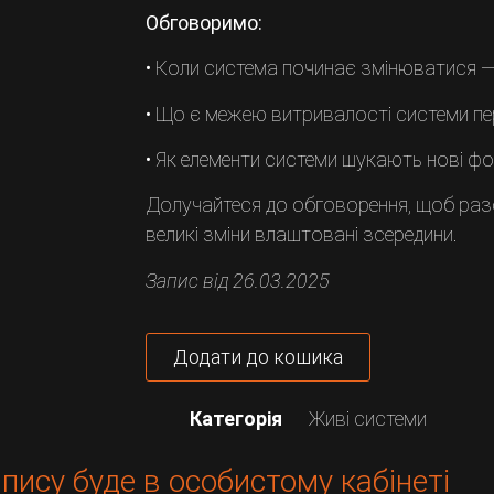
Обговоримо:
• Коли система починає змінюватися —
• Що є межею витривалості системи п
• Як елементи системи шукають нові ф
Долучайтеся до обговорення, щоб раз
великі зміни влаштовані зсередини.
Запис від 26.03.2025
Додати до кошика
Категорія
Живі системи
пису буде в особистому кабінеті