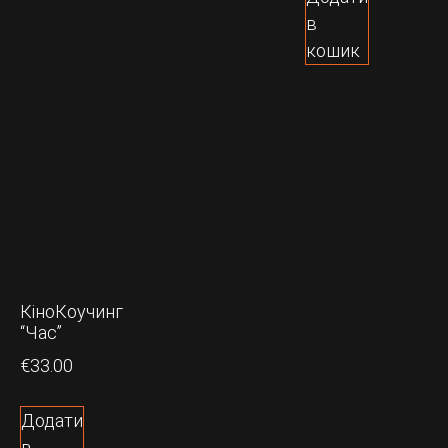
в
кошик
КіноКоучинг
“Час”
€
33.00
Додати
в