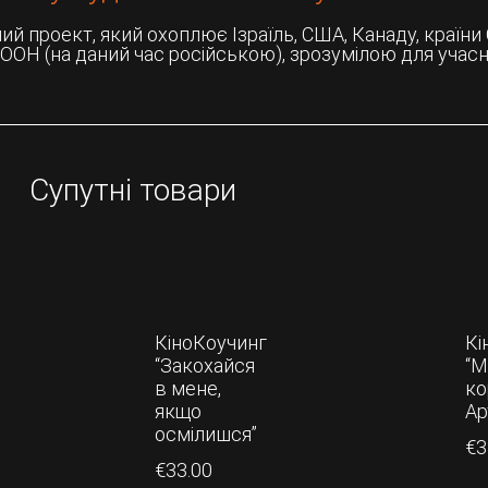
 проект, який охоплює Ізраїль, США, Канаду, країни ЄС
ООН (на даний час російською), зрозумілою для учасн
Супутні товари
КіноКоучинг
Кі
“Закохайся
“М
в мене,
ко
якщо
Ар
осмілишся”
€
3
€
33.00