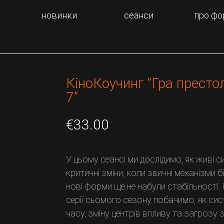
новинки
сеанси
про фо
КіноКоучинг “Гра престолі
7”
€
33.00
У цьому сеансі ми дослідимо, як живі 
критичні зміни, коли звичні механізми 
нові форми ще не набули стабільності. 
серії сьомого сезону побачимо, як си
часу, зміну центрів впливу та загрозу з