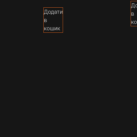
Д
Додати
в
в
к
кошик