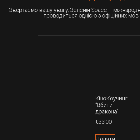
Звертаємо вашу увагу, Зеленін Space – міжнародний
проводиться однією з офіційних мов 
КіноКоучинг
“Вбити
дракона”
€
33.00
Додати