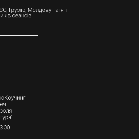
, Грузію, Молдову та ін. і
иків сеансів.
ноКоучинг
еч
роля
тура”
3.00