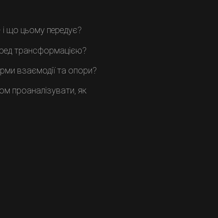
 і що цьому передує?
еред трансформацією?
орми взаємодії та опори?
ом проаналізувати, як