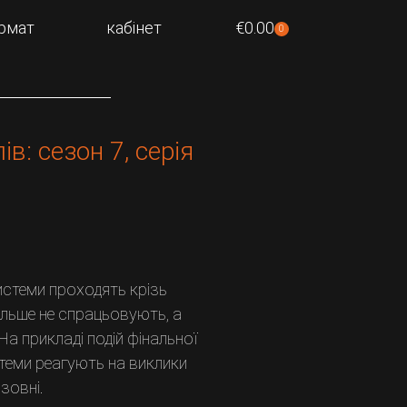
рмат
кабінет
€
0.00
0
в: сезон 7, серія
системи проходять крізь
більше не спрацьовують, а
На прикладі подій фінальної
стеми реагують на виклики
зовні.