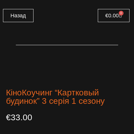
0
Назад
€
0.00
КіноКоучинг “Картковый
будинок” 3 серія 1 сезону
€
33.00