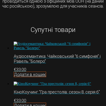
проводиться однією з офіційних мов ООН (на даний
час російською), зрозумілою для учасників сеансів.
Супутні товари
Аудіосемантика: Чайковський “6 симфонія” і
Равель “Болеро”
€
33.00
Додати в кошик
КіноКоучинг “Гра престолів: сезон 8, серія 6”
€
33.00
Додати в кошик