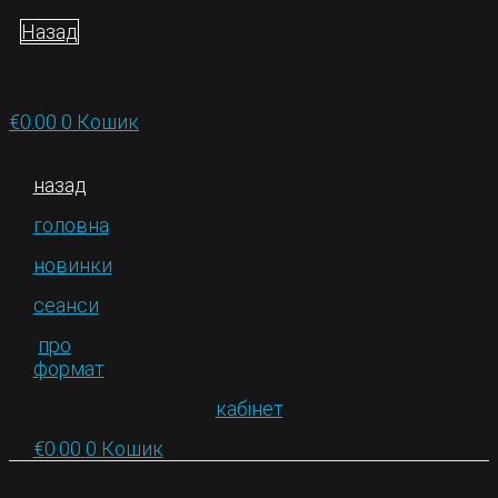
Назад
€
0.00
0
Кошик
назад
головна
новинки
сеанси
про
формат
кабінет
€
0.00
0
Кошик