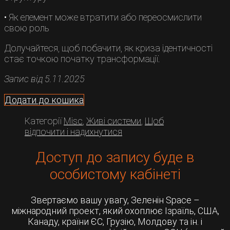
• Як елемент може втратити або переосмислити
свою роль
Долучайтеся, щоб побачити, як криза ідентичності
стає точкою початку трансформації.
Запис від 5.11.2025
Додати до кошика
Категорії
Misc
,
Живі системи
,
Щоб
відпочити і надихнутися
Доступ до запису буде в
особистому кабінеті
Звертаємо вашу увагу, Зеленін Space –
міжнародний проект, який охоплює Ізраїль, США,
Канаду, країни ЄС, Грузію, Молдову та ін. і