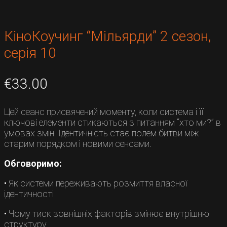
КіноКоучинг “Мільярди” 2 сезон,
серія 10
€
33.00
Цей сеанс присвячений моменту, коли система і її
ключові елементи стикаються з питанням “хто ми?” в
умовах змін. Ідентичність стає полем битви між
старим порядком і новими сенсами.
Обговоримо:
• Як системи переживають розмиття власної
ідентичності
• Чому тиск зовнішніх факторів змінює внутрішню
структуру