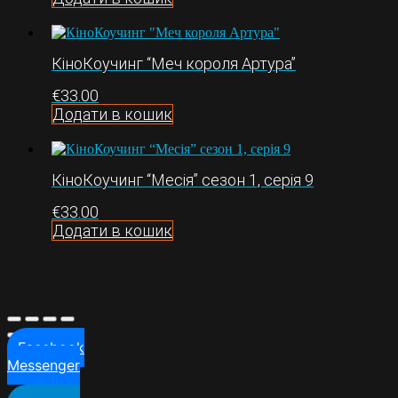
КіноКоучинг “Меч короля Артура”
€
33.00
Додати в кошик
КіноКоучинг “Месія” сезон 1, серія 9
€
33.00
Додати в кошик
Facebook
Messenger