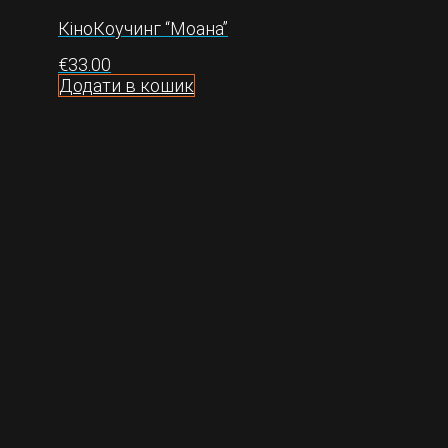
КіноКоучинг “Моана”
€
33.00
Додати в кошик