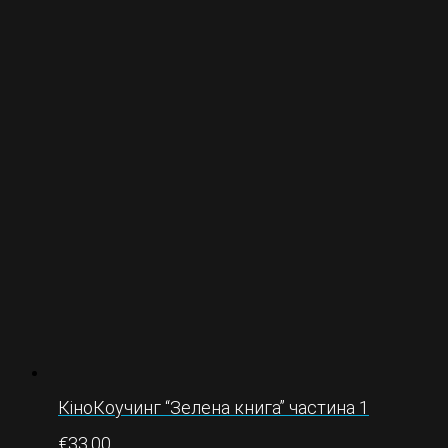
КіноКоучинг “Зелена книга” частина 1
€
33.00