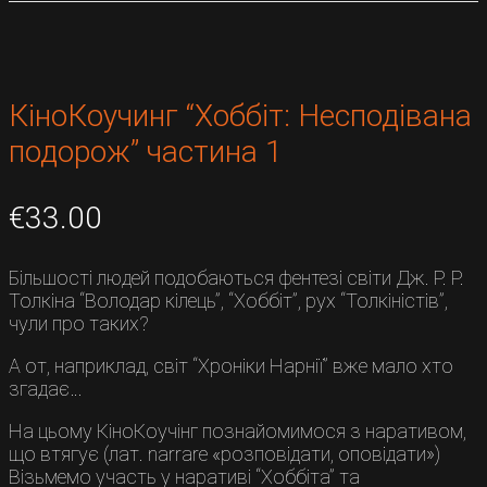
КіноКоучинг “Хоббіт: Несподівана
подорож” частина 1
€
33.00
Більшості людей подобаються фентезі світи Дж. Р. Р.
Толкіна “Володар кілець”, “Хоббіт”, рух “Толкіністів”,
чули про таких?
А от, наприклад, світ “Хроніки Нарнії” вже мало хто
згадає…
На цьому КіноКоучінг познайомимося з наративом,
що втягує (лат. narrare «розповідати, оповідати»)
Візьмемо участь у наративі “Хоббіта” та