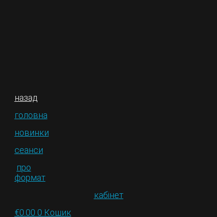
назад
головна
новинки
сеанси
про
формат
кабінет
€
0.00
0
Кошик