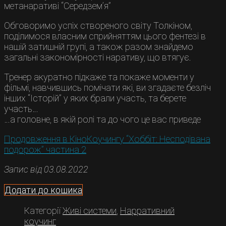
метанаративі “Середзем’я”
Обговоримо успіх створеного світу Толкіном,
поділимося власним сприйняттям цього фентезі в
нашій затишній групі, а також разом знайдемо
загальні закономірності наративу, що втягує.
Тренер акуратно підкаже та покаже моменти у
фільмі, навчившись помічати які, ви згадаєте безліч
інших “Історій” у яких брали участь, та берете
участь…
…а головне, в якій ролі та до чого це вас приведе
Продовження в КіноКоучингу “Хоббіт: Несподівана
подорож” частина 2
Запис від 03.08.2022
Додати до кошика
Категорії
Живі системи
,
Нарративний
коучинг