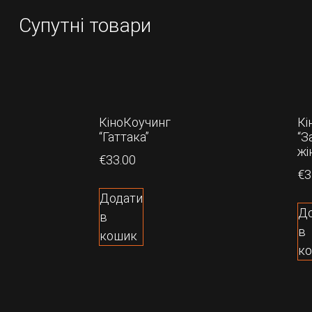
Супутні товари
КіноКоучинг
Кі
“Гаттака”
“З
жі
€
33.00
€
3
Додати
Д
в
в
кошик
к