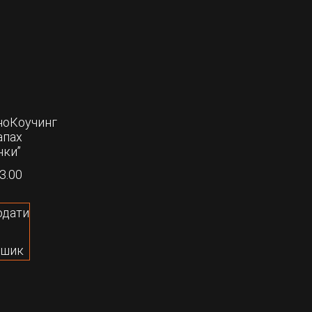
ноКоучинг
апах
нки”
3.00
одати
ошик