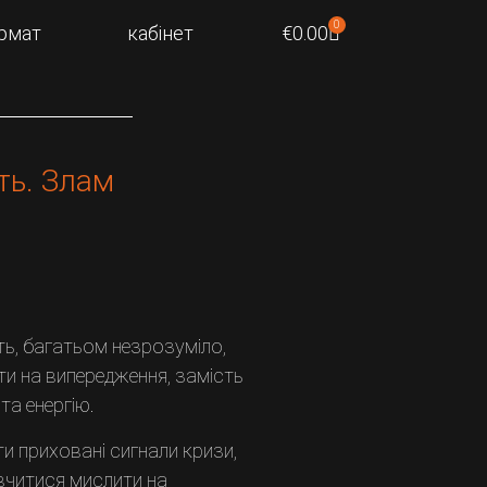
0
рмат
кабінет
€
0.00
ть. Злам
ть, багатьом незрозуміло,
ти на випередження, замість
та енергію.
и приховані сигнали кризи,
авчитися мислити на