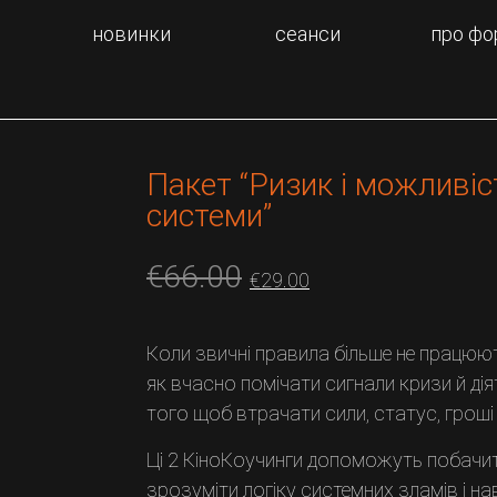
новинки
сеанси
про фо
Пакет “Ризик і можливіс
системи”
€
66.00
€
29.00
Коли звичні правила більше не працюю
як вчасно помічати сигнали кризи й дія
того щоб втрачати сили, статус, гроші 
Ці 2 КіноКоучинги допоможуть побачит
зрозуміти логіку системних зламів і н