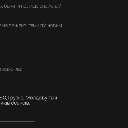
 бачити не лише ризик, а й
 на важливі теми під новим
о важливе
, Грузію, Молдову та ін. і
иків сеансів.