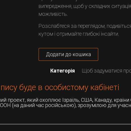
випередження, щоб у складних ситуаціях
можливість.
Розслабтеся за переглядом, подивіться
кутом і отримайте глибокі інсайти.
Додати до кошика
Категорія
Щоб задуматися пр
пису буде в особистому кабінеті
 проект, який охоплює Ізраїль, США, Канаду, країни ЄС
ООН (на даний час російською), зрозумілою для учасн