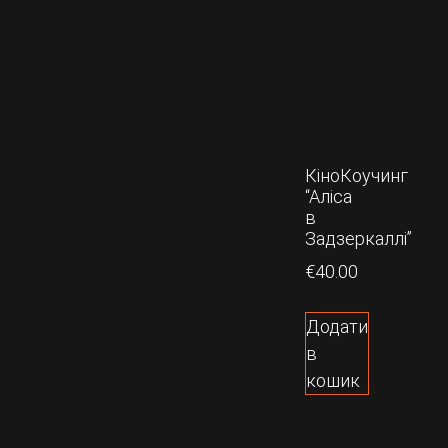
КіноКоучинг
“Аліса
в
Задзеркаллi”
€
40.00
Додати
в
кошик