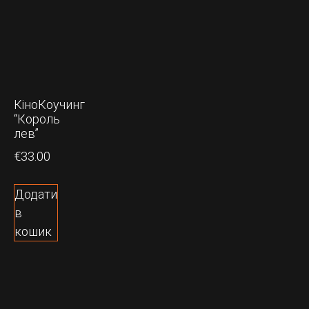
КіноКоучинг
“Король
лев”
€
33.00
Додати
в
кошик