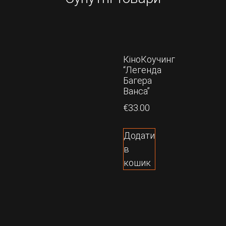
КіноКоучинг
“Легенда
Багера
Ванса”
€
33.00
Додати
в
кошик