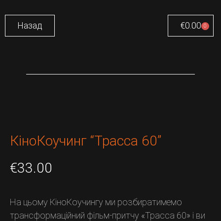
Назад
€
0.00
0
КіноКоучинг “Трасса 60”
€
33.00
На цьому КіноКоучингу ми розбиратимемо
трансформаційний фільм-притчу «Трасса 60» і ви