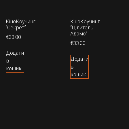
КіноКоучинг
КіноКоучинг
“Секрет”
“Цілитель
Адамс”
€
33.00
€
33.00
Додати
Додати
в
в
кошик
кошик