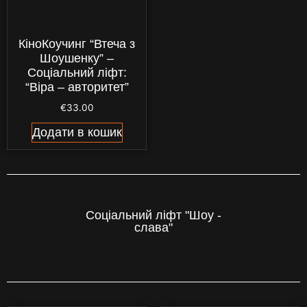
КіноКоучинг “Втеча з
Шоушенку” –
Соціальний ліфт:
“Віра – авторитет”
€
33.00
Додати в кошик
Соціальний ліфт "Шоу -
слава"