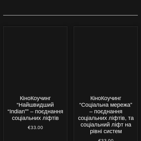
КіноКоучинг
КіноКоучинг
“Найшвидший
“Соціальна мережа”
“Indian”” – поєднання
– поєднання
соціальних ліфтів
соціальних ліфтів, та
соціальний ліфт на
€
33.00
рівні систем
€
33.00