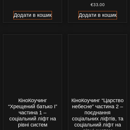
€
33.00
Додати в кошик
Додати в кошик
КіноКоучинг
КіноКоучинг “Царство
“Хрещений батько I”
небесне” частина 2 –
частина 1 –
поєднання
соціальний ліфт на
соціальних ліфтів, та
рівні систем
соціальний ліфт на