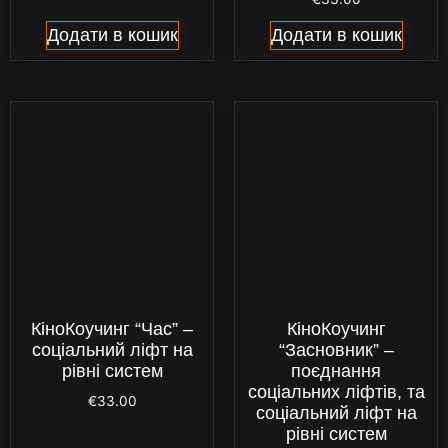
Додати в кошик
Додати в кошик
КіноКоучинг “Час” –
КіноКоучинг
соціальний ліфт на
“Засновник” –
рівні систем
поєднання
соціальних ліфтів, та
€
33.00
соціальний ліфт на
рівні систем