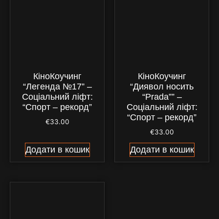
КіноКоучинг
КіноКоучинг
“Легенда №17” –
“Диявол носить
Соціальний ліфт:
“Prada”” –
“Спорт – рекорд”
Соціальний ліфт:
“Спорт – рекорд”
€
33.00
€
33.00
Додати в кошик
Додати в кошик