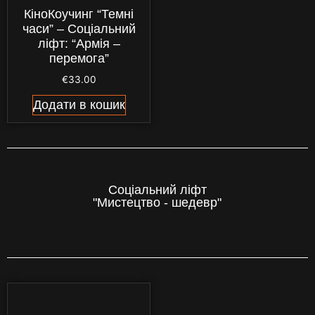
КіноКоучинг “Темні
часи” – Соціальний
ліфт: “Армія –
перемога”
€
33.00
Додати в кошик
Соціальний ліфт
"Мистецтво - шедевр"