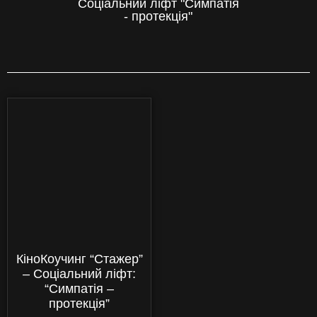
Соціальний ліфт "Симпатія
- протекція"
КіноКоучинг “Стажер”
– Соціальний ліфт:
“Симпатія –
протекція”