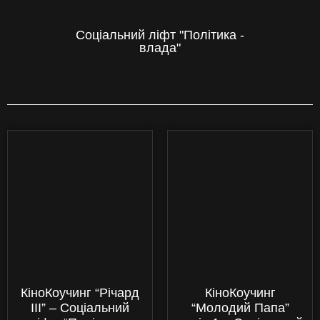
Соціальний ліфт "Політика -
влада"
КіноКоучинг “Річард
КіноКоучинг
III” – Соціальний
“Молодий Папа”