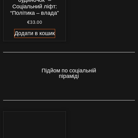
будиночок” –
Соціальний ліфт:
“Політика – влада”
€
33.00
Додати в кошик
Підйом по соціальній
піраміді