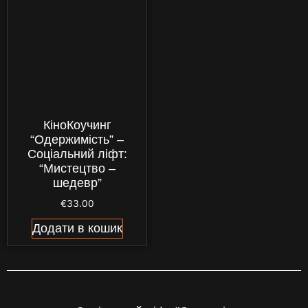
КіноКоучинг
“Одержимість” –
Соціальний ліфт:
“Мистецтво –
шедевр”
€
33.00
Додати в кошик