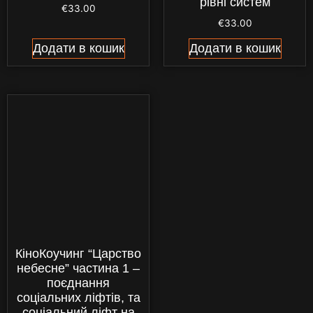
рівні систем
€
33.00
€
33.00
Додати в кошик
Додати в кошик
КіноКоучинг “Царство
небесне” частина 1 –
поєднання
соціальних ліфтів, та
соціальний ліфт на