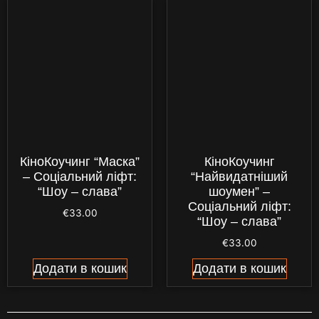
КіноКоучинг “Маска”
КіноКоучинг
– Соціальний ліфт:
“Найвидатніший
“Шоу – слава”
шоумен” –
Соціальний ліфт:
€
33.00
“Шоу – слава”
€
33.00
Додати в кошик
Додати в кошик