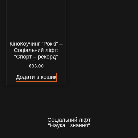
КіноКоучинг “Роккі” –
Соціальний ліфт:
“Спорт – рекорд”
€
33.00
Додати в кошик
Соціальний ліфт
"Наука - знання"