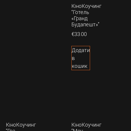
КіноКоучинг
“Готель
«Гранд
Будапешт»”
€
33.00
Додати
в
кошик
КіноКоучинг
КіноКоучинг
“Гра
“Меч