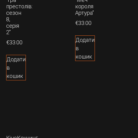
престолів:
короля
сезон
Артура”
8,
€
33.00
серія
2”
Додати
€
33.00
в
кошик
Додати
в
кошик
КіноКоучинг