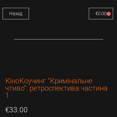
Назад
€
0.00
0
КіноКоучинг “Кримінальне
чтиво”: ретроспектива частина
1
€
33.00