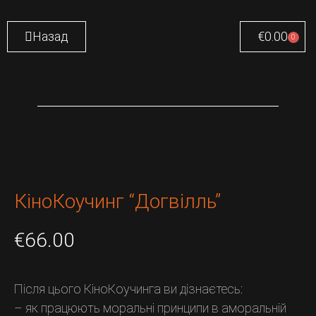
Назад
€
0.00
0
КіноКоучинг “Догвілль”
€
66.00
Після цього КіноКоучинга ви дізнаєтесь:
– як працюють моральні принципи в аморальній