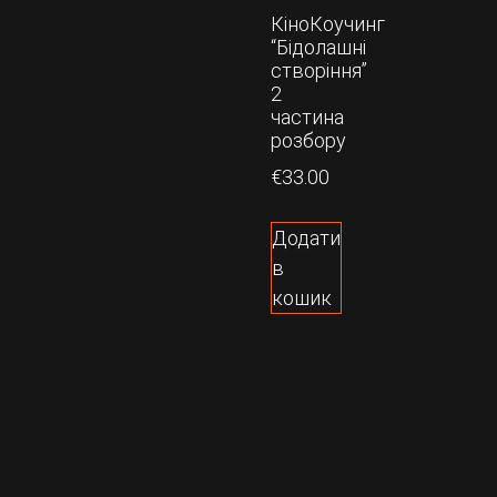
КіноКоучинг
“Бідолашні
створіння”
2
частина
розбору
€
33.00
Додати
в
кошик