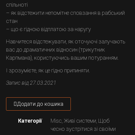
спільноті
– як відстежити непомітне сповзання в рабський
стан
– що є гідною відплатою за наругу
Навчитеся відстежувати, як оточуючі залучають
вас до драматичних відносин (трикутник
Карпмана), користуючись вашим потуранням.
І зрозумієте, як це гідно припиняти.
Запис від 27.03.2021
Додати до кошика
Категорії
Misc
,
Живі системи
,
Щоб
чесно зустрітися зі своїми